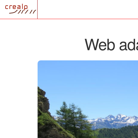
FONDATION
SERVICES
PROJETS
C
Web ada