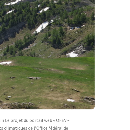
in Le projet du portail web « OFEV –
climatiques de l’Office fédéral de