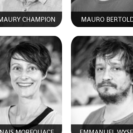
MAURY CHAMPION
MAURO BERTOLD
MARION JAUSSI
FERRAN GALAN
Collaboratrice Scientifiqu
pert En Machine Learning
Biologie Et Géochimie E
Environnement
NAIS MORFOUACE
EMMANUEL WYS