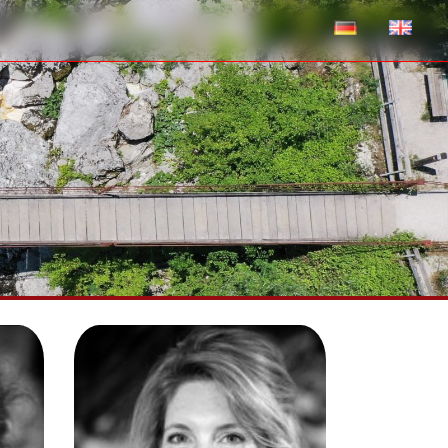
SASKIA GINDRAUX
Spécialiste En Glaciologie Et
e En
Remote Sensing