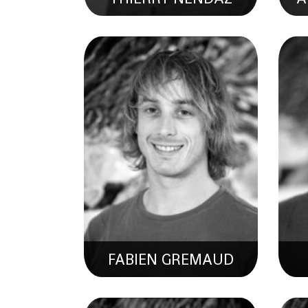
ABEL HENRIOT
Co
Hydrogéologue & Datascientist
FABIEN GREMAUD