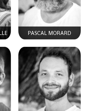
LLE
PASCAL MORARD
ER
ETTER FREDERIC
 En
Développeur Full-Stack