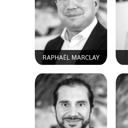
THEO BARACCHINI
Spécialiste En Assimilation De
Données Et Hydrologie
Sp
Opérationnelle
RAPHAËL MARCLAY
ERIC TRAVAGLINI
A
Spécialiste En Hydrométrie &
Co