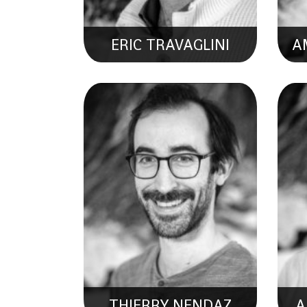
ERIC TRAVAGLINI
A
FABIEN GREMAUD
Collaborateur Scientifique En
Ex
Hydrogéologie Et Géothermie
THIERRY NENDAZ
A