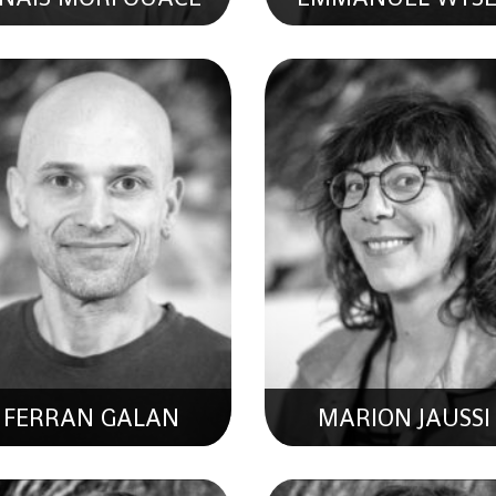
CLAIRE CARLIER
ANTOINE CARRO
llaboratrice Scentifique En
Collaborateur Scentifique
Hydrogéologie
Hydrogéologie
FERRAN GALAN
MARION JAUSSI