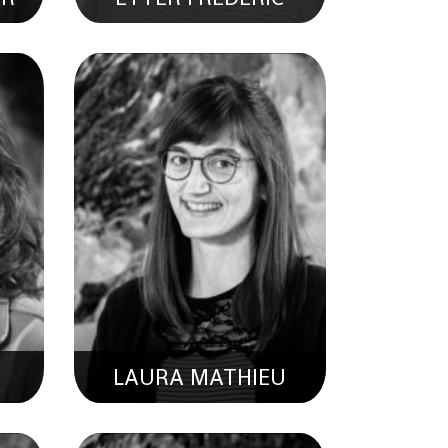
N
DAVID ZUFFEREY
 En
Etudiant En Informatique
LAURA MATHIEU