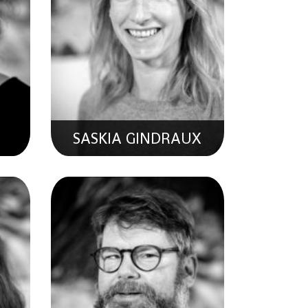
LLE
PASCAL MORARD
e En
Spécialiste En Hydrogéologie &
Coordinateur Sécurité
SASKIA GINDRAUX
I
AYMERIC SARRASIN
Développeur Full-Stack