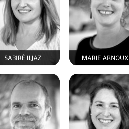
LORENA DASSONVI
JOSHUA THEULE
Collaboratrice Scientifiqu
écialiste En Téledetection
Hydrogéologie
SABIRÉ ILJAZI
MARIE ARNOUX
MAURY CHAMPION
MAURO BERTOLD
llaborateur En Géologie Et
Développeur Full-Stack