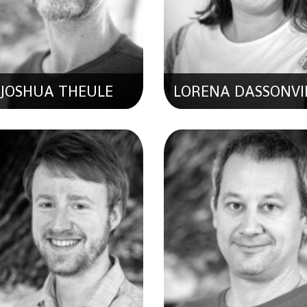
Géomatique
JOSHUA THEULE
LORENA DASSONVI
NAIS MORFOUACE
EMMANUEL WYS
llaboratrice Scentifique En
Collaborateur Scientifique
Hydrogéologie
Géo-Informatique