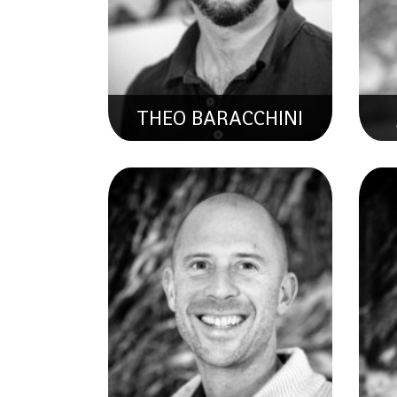
Hydrologie
THEO BARACCHINI
THIERRY NENDAZ
A
Collaborateur Scientifique En
Co
Hydrogéologie