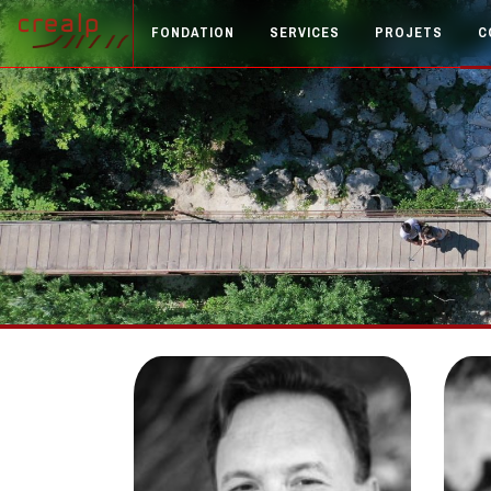
FONDATION
SERVICES
PROJETS
C
RAPHAËL MARCLAY
Directeur Général
A