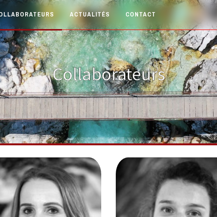
OLLABORATEURS
ACTUALITÉS
CONTACT
MARIE ARNOUX
SABIRÉ ILJAZI
Responsable De Filière
Responsable Du Pool
Géoressources - Spécialist
Collaborateurs
dministratif Et Financier
Hydrogéologie