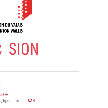
C
uisse
ogique national –
SGN