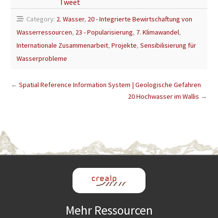
Tweet
Category:
2. Wasser
,
20 - Integrierte Bewirtschaftung von
Wasserressourcen
,
23 - Popularisierung
,
7. Klimawandel
,
Internationale Zusammenarbeit
,
Projekte
,
Sensibilisierung für
Wasserprobleme
←
Spatial Reference Information System | Geologische Gefahren
20 Hochwasser im Wallis
→
Mehr Ressourcen