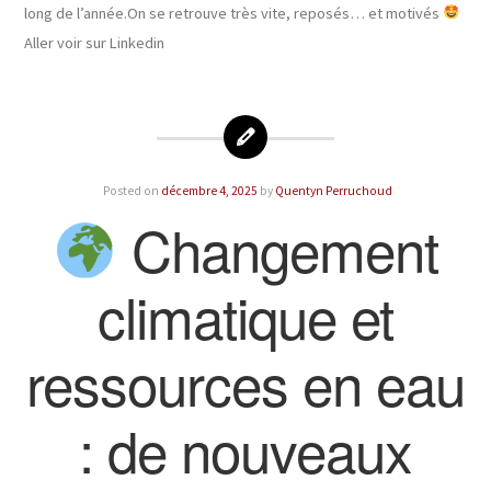
long de l’année.On se retrouve très vite, reposés… et motivés
Aller voir sur Linkedin
Posted on
décembre 4, 2025
by
Quentyn Perruchoud
Changement
climatique et
ressources en eau
: de nouveaux