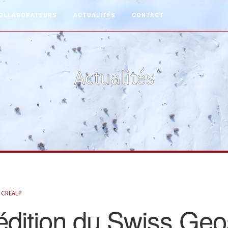
OLLABORATEURS
ACTUALITÉS
CONTACT
Actualités
y
CREALP
dition du Swiss Geo