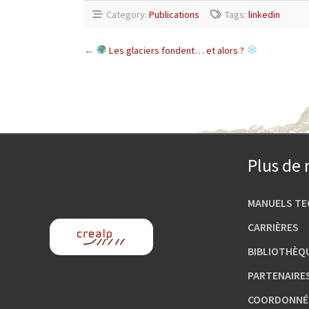
Category:
Publications
Tags:
linkedin
←
Les glaciers fondent… et alors ?
Plus de 
MANUELS TE
CARRIÈRES
BIBLIOTHÈQ
PARTENAIRE
COORDONNÉE