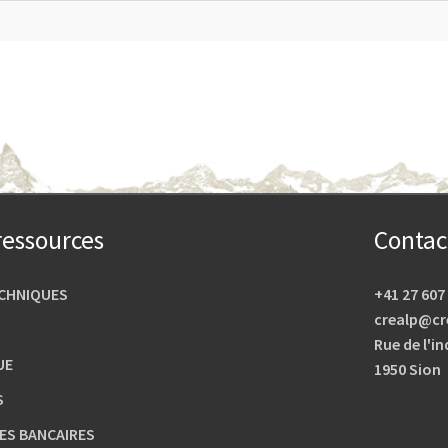
ressources
Contac
CHNIQUES
+41 27 607
crealp@cr
Rue de l'in
UE
1950 Sion
S
S BANCAIRES