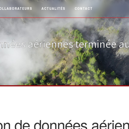
OLLABORATEURS
ACTUALITÉS
CONTACT
nnées aériennes terminée au-
on de données aérie