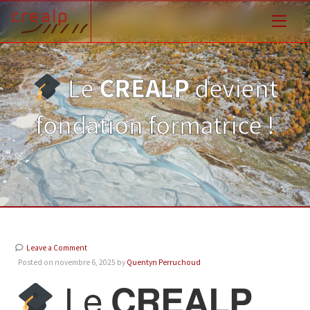
Le
CREALP
devient
fondation formatrice !
Leave a Comment
Posted on novembre 6, 2025 by
Quentyn Perruchoud
Le
CREALP