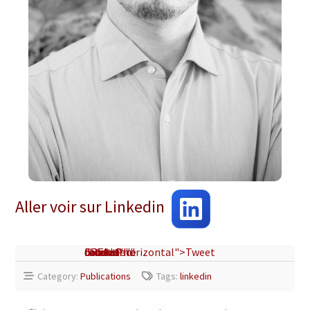
Aller voir sur Linkedin
CREALP devient fondation formatrice !" data-related="" data-count="horizontal">Tweet
Category:
Publications
Tags:
linkedin