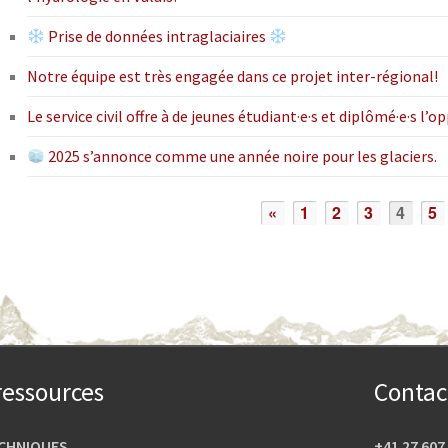
Prise de données intraglaciaires
Notre équipe est très engagée dans ce projet inter-régional!
Le service civil offre à de jeunes étudiant·e·s et diplômé·e·s l’
2025 s’annonce comme une année noire pour les glaciers.
«
1
2
3
4
5
ressources
Contac
CHNIQUES
+41 27 607