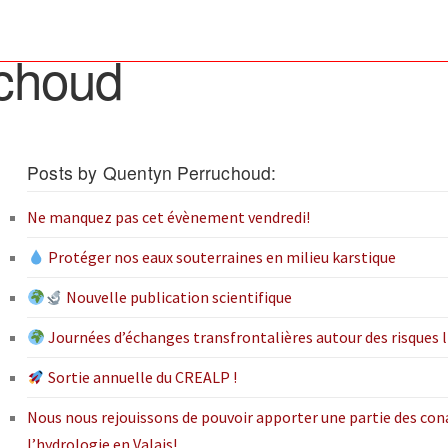
OLLABORATEURS
ACTUALITÉS
CONTACT
choud
Posts by Quentyn Perruchoud:
Ne manquez pas cet évènement vendredi!
Protéger nos eaux souterraines en milieu karstique
Nouvelle publication scientifique
Journées d’échanges transfrontalières autour des risques li
Sortie annuelle du CREALP !
Nous nous rejouissons de pouvoir apporter une partie des co
l’hydrologie en Valais!