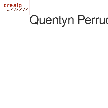
FONDATION
SERVICES
PROJETS
C
Quentyn Perru